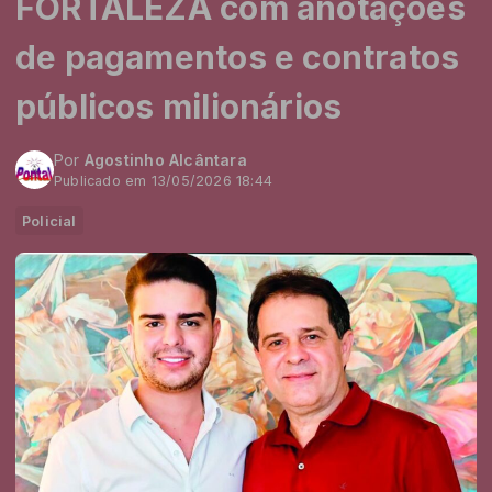
FORTALEZA com anotações
de pagamentos e contratos
públicos milionários
Por
Agostinho Alcântara
Publicado em 13/05/2026 18:44
Policial