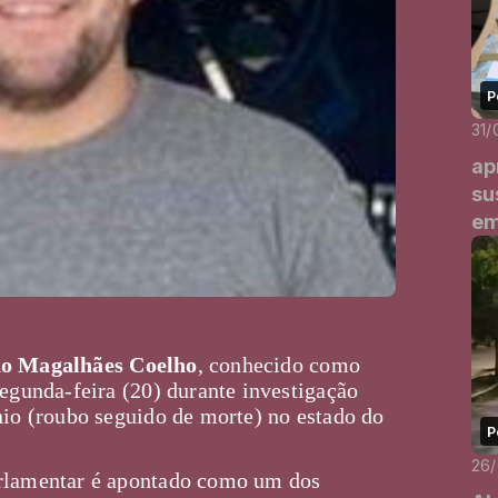
P
31/
ap
su
em
no Magalhães Coelho
, conhecido como
segunda-feira (20) durante investigação
nio (roubo seguido de morte) no estado do
P
26
arlamentar é apontado como um dos