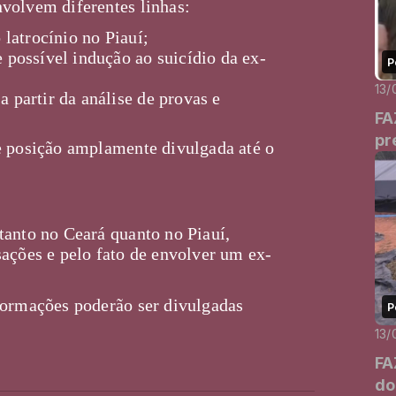
volvem diferentes linhas:
 latrocínio no Piauí;
 possível indução ao suicídio da ex-
P
13/
 partir da análise de provas e
FA
pr
e posição amplamente divulgada até o
tanto no Ceará quanto no Piauí,
ações e pelo fato de envolver um ex-
formações poderão ser divulgadas
P
13/
FA
do