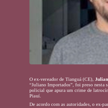
O ex-vereador de Tianguá (CE),
Julia
“Juliano Importados”, foi preso nesta 
policial que apura um crime de latrocí
Piauí.
De acordo com as autoridades, o ex-p