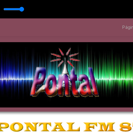
maria - Espalhar Amor
Padre Reginaldo Manzotti E Simone & Simaria - Esp
Págin