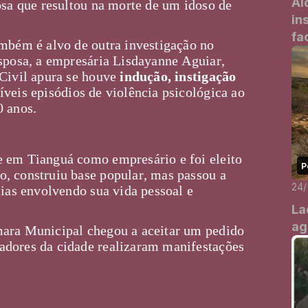
Al
osa que resultou na morte de um idoso de
in
.
fa
ambém é alvo de outra investigação no
esposa, a empresária Lisdayanne Aguiar,
 Civil apura se houve
indução, instigação
veis episódios de violência psicológica ao
20 anos.
 em Tianguá como empresário e foi eleito
P
, construiu base popular, mas passou a
24
cias envolvendo sua vida pessoal e
La
ag
mara Municipal chegou a aceitar um pedido
adores da cidade realizaram manifestações