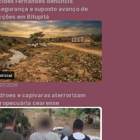
cides Fernandes denuncia
segurança e suposto avanço de
cções em Bitupitá
olicial
/07/2026
droes e capivaras aterrorizam
ropecuária cearense