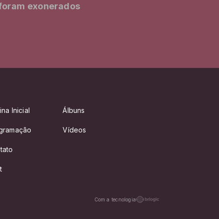
 foram exonerados
na Inicial
Álbuns
gramação
Vídeos
tato
t
Com a tecnologia