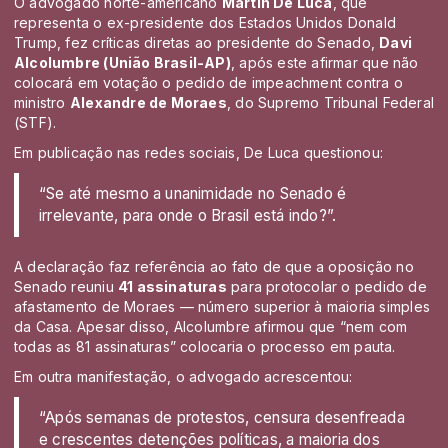
O advogado norte-americano
Martin De Luca
, que
representa o ex-presidente dos Estados Unidos Donald
Trump, fez críticas diretas ao presidente do Senado,
Davi
Alcolumbre (União Brasil-AP)
, após este afirmar que não
colocará em votação o pedido de impeachment contra o
ministro
Alexandre de Moraes
, do Supremo Tribunal Federal
(STF).
Em publicação nas redes sociais, De Luca questionou:
“Se até mesmo a unanimidade no Senado é
irrelevante, para onde o Brasil está indo?”.
A declaração faz referência ao fato de que a oposição no
Senado reuniu
41 assinaturas
para protocolar o pedido de
afastamento de Moraes — número superior à maioria simples
da Casa. Apesar disso, Alcolumbre afirmou que “nem com
todas as 81 assinaturas” colocaria o processo em pauta.
Em outra manifestação, o advogado acrescentou:
“Após semanas de protestos, censura desenfreada
e crescentes detenções políticas, a maioria dos