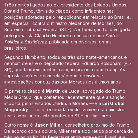
Três nomes ligados ao ex-presidente dos Estados Unidos,
Donald Trump, têm sido citados como influentes nas
posições adotadas pelo republicano em relação ao Brasil e,
em especial, contra o ministro Alexandre de Moraes, do
Supremo Tribunal Federal (STF). A informação foi divulgada
pelo jornalista Cláudio Humberto em sua coluna
Poder,
Política e Bastidores
, publicada em diversos jornais
brasileiros.
Segundo Humberto, todos os três são norte-americanos e
nenhum deles é o deputado federal Eduardo Bolsonaro (PL-
SP), que também mantém relação próxima com Trump. As
supostas ações teriam relação com decisões e
investigações conduzidas por Moraes nos últimos anos.
O primeiro citado é
Martin de Luca
, advogado do Trump
Media Group, que comentou recentemente que a sanção
imposta pelos Estados Unidos a Moraes — via
Lei Global
Magnitsky
— foi direcionada exclusivamente ao ministro,
sem atingir outros integrantes do STF ou familiares.
Outro nome é
Jason Miller
, conselheiro próximo de Trump.
De acordo com a coluna, Miller teria sido retido por cerca de
três horas na Polícia Federal quando esteve no Brasil, em