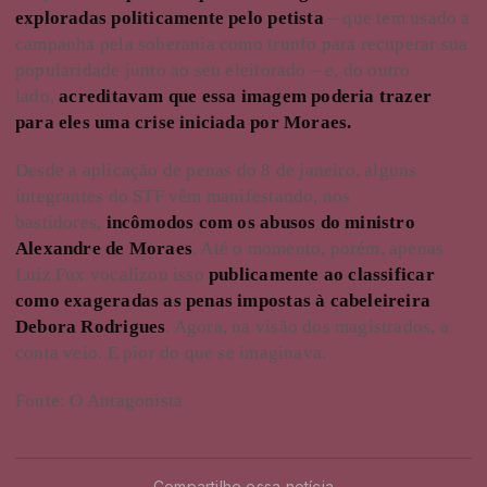
exploradas politicamente pelo petista
– que tem usado a
campanha pela soberania como trunfo para recuperar sua
popularidade junto ao seu eleitorado – e, do outro
lado,
acreditavam que essa imagem poderia trazer
para eles uma crise iniciada por Moraes.
Desde a aplicação de penas do 8 de janeiro, alguns
integrantes do STF vêm manifestando, nos
bastidores,
incômodos com os abusos do ministro
Alexandre de Moraes
. Até o momento, porém, apenas
Luiz Fux vocalizou isso
publicamente ao classificar
como exageradas as penas impostas à cabeleireira
Debora Rodrigues
. Agora, na visão dos magistrados, a
conta veio. E pior do que se imaginava.
Fonte: O Antagonista
Compartilhe essa notícia