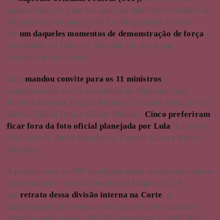
quinta-feira, 31, para dar apoio ao ministro Alexandre de
Moraes, alvo de sanções da Lei Magnistsky, deveria
ser
um daqueles momentos de demonstração de força
e
de unidade no Tribunal. Mas não foi isso o que
exatamente aconteceu.
Lula
mandou convite para os 11 ministros
;
compareceram seis: o presidente do Supremo, Luís
Roberto Barroso, próprio Moraes, Cristiano Zanin, Edson
Fachin, Flávio Dino e Gilmar Mendes.
Cinco preferiram
ficar fora da foto oficial planejada por Lula
: Luiz Fux,
Dias Toffoli, André Mendonça, Carmen Lúcia e Nunes
Marques.
A própria nota do STF divulgada nesta quarta-feira, horas
após o anúncio das sanções da Lei Magnistsky, é
um
retrato dessa divisão interna na Corte
. A
manifestação foi insossa e fria, bem fora dos padrões
adotados pelo próprio STF. Em entrevista à
Globo News
,