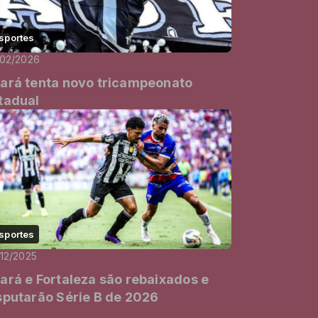
sportes
/02/2026
ará tenta novo tricampeonato
tadual
sportes
12/2025
ará e Fortaleza são rebaixados e
sputarão Série B de 2026