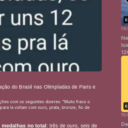
E
09
Ne
lu
12
ção do Brasil nas Olimpíadas de Paris e
ões com os seguintes dizeres: "Muito fraco o
E
 para la voltam com ouro, prata, bronze, fio de
19/
De
 medalhas no total
: três de ouro, seis de