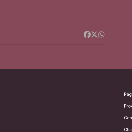
Pági
Pro
Con
Cha