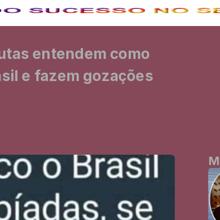
autas entendem como
asil e fazem gozações
M