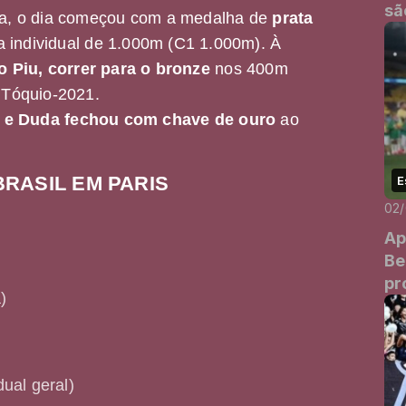
sã
ira, o dia começou com a medalha de
prata
a individual de 1.000m (C1 1.000m). À
o Piu, correr para o bronze
nos 400m
e Tóquio-2021.
a e Duda fechou com chave de ouro
ao
RASIL EM PARIS
E
02
Ap
Be
pr
)
dual geral)