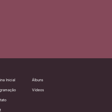
na Inicial
Álbuns
gramação
Vídeos
tato
t