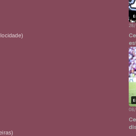
E
28
Ce
locidade)
es
E
08/
Ce
di
eiras)