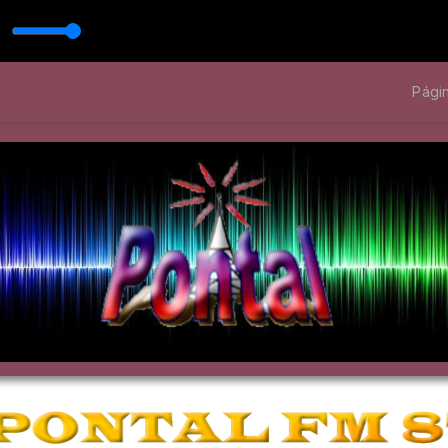
e com 1
Págin