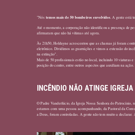
temos mais de 50 bombeiros envolvidos
"Nós
. A gente está t
Até o momento, a corporação não identificou a presença de p
afirmaram que não há vítimas até agora.
Às 21h50, Holdayne acrescentou que as chamas já foram contr
eletrônico. Dividimos as guarnições e vimos a extensão do in
na extinção".
Mais de 50 profissionais estão no local, incluindo 10 viaturas e
posição do centro, entre outros aspectos que auxiliam na ação
INCÊNDIO NÃO ATINGE IGREJA
O Padre Vanderlúcio, da Igreja Nossa Senhora do Patrocínio, r
estamos com uma pessoa acompanhando, da Pastoral da Comun
a Deus, foram controladas. A gente não tem muito a declarar.