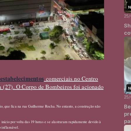
N
25
Sh
co
 estabelecimentos
c
omerciais no Centro
ira (27). O Corpo de Bombeiros foi acionado
N
25
Be
o, que fica na rua Guilherme Rocha. No entanto, a construção não
pr
pa
início por volta das 19 horas e se alastraram rapidamente devido à
do inflamável.