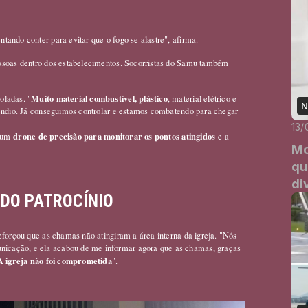
entando conter para evitar que o fogo se alastre", afirma.
essoas dentro dos estabelecimentos. Socorristas do Samu também
Muito material combustível, plástico
oladas. "
, material elétrico e
N
cêndio. Já conseguimos controlar e estamos combatendo para chegar
13/
drone de precisão para monitorar os pontos atingidos
 um
e a
Mo
.
qu
di
 DO PATROCÍNIO
eforçou que as chamas não atingiram a área interna da igreja. "Nós
icação, e ela acabou de me informar agora que as chamas, graças
A igreja não foi comprometida
".