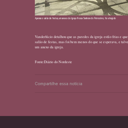
Apenas o salão de festas, um anexo da Igreja Nossa Senhora do Patrocínio, foi atingido
Vanderlúcio detalhou que as paredes da igreja estão frias e q
salão de festas, mas foi bem menos do que se esperava, e tal
um anexo da igreja.
Fonte:Diário do Nordeste
Compartilhe essa notícia