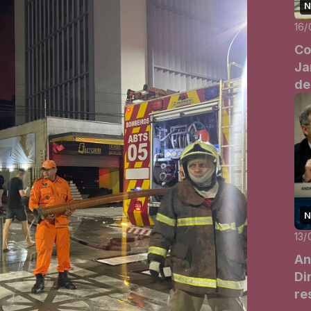
N
16/
Co
Ja
de
N
13/
An
Di
re