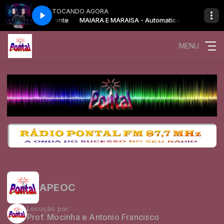
TOCANDO AGORA
com Produção da Pontal FM
A - Automaticamente
MAIARA E MARAISA - Automaticamente
Forró Pé de Serra com Produção da Pontal FM
MENU
APEOC
Locução por:
Prof. Mocinha e Antonio Francisco