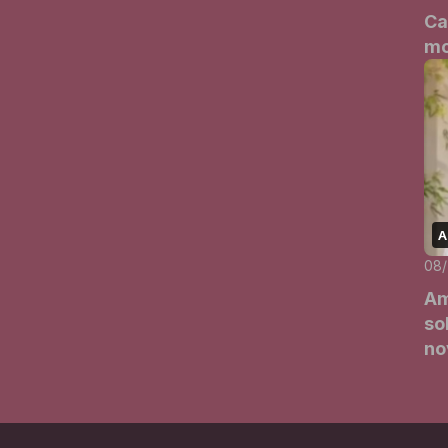
Ca
mo
A
08
Am
so
no