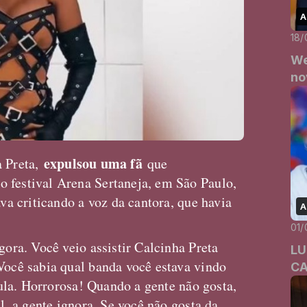
A
18/
We
no
expulsou uma fã
a Preta,
que
 festival Arena Sertaneja, em São Paulo,
ava criticando a voz da cantora, que havia
A
01/
gora. Você veio assistir Calcinha Preta
LU
Você sabia qual banda você estava vindo
C
ícula. Horrorosa! Quando a gente não gosta,
al, a gente ignora. Se você não gosta da