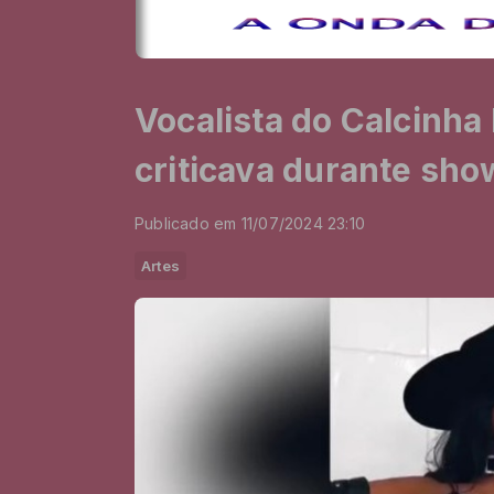
Vocalista do Calcinha 
criticava durante sho
Publicado em 11/07/2024 23:10
Artes