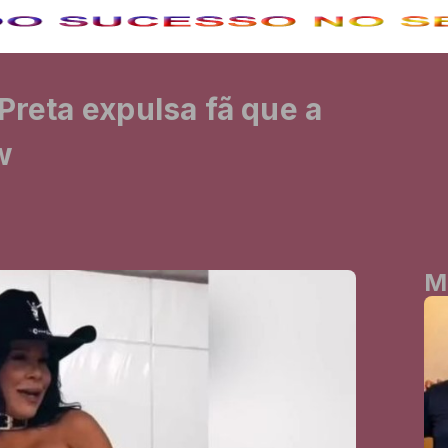
Preta expulsa fã que a
w
M