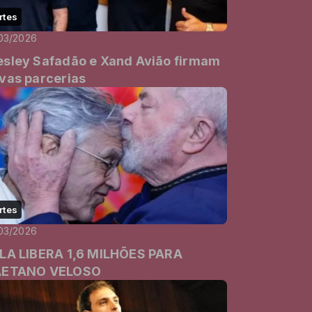
rtes
03/2026
sley Safadão e Xand Avião firmam
vas parcerias
rtes
03/2026
LA LIBERA 1,6 MILHÕES PARA
AETANO VELOSO