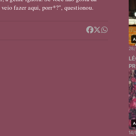
veio fazer aqui, porr*?", questionou.
A
28
LÉ
PR
A
14/